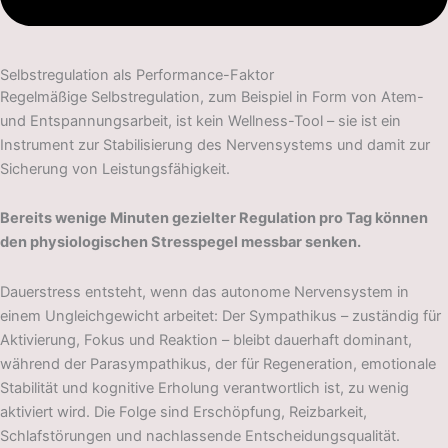
Selbstregulation als Performance-Faktor
Regelmäßige Selbstregulation, zum Beispiel in Form von Atem-
und Entspannungsarbeit, ist kein Wellness-Tool – sie ist ein
Instrument zur Stabilisierung des Nervensystems und damit zur
Sicherung von Leistungsfähigkeit.
Bereits wenige Minuten gezielter Regulation pro Tag können
den physiologischen Stresspegel messbar senken.
Dauerstress entsteht, wenn das autonome Nervensystem in
einem Ungleichgewicht arbeitet: Der Sympathikus – zuständig für
Aktivierung, Fokus und Reaktion – bleibt dauerhaft dominant,
während der Parasympathikus, der für Regeneration, emotionale
Stabilität und kognitive Erholung verantwortlich ist, zu wenig
aktiviert wird. Die Folge sind Erschöpfung, Reizbarkeit,
Schlafstörungen und nachlassende Entscheidungsqualität.