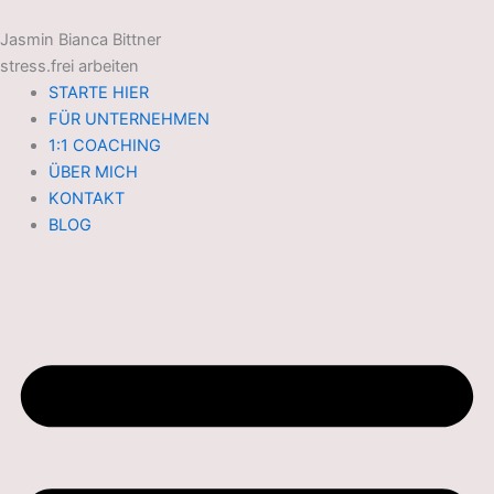
Zum
Inhalt
Jasmin Bianca Bittner
springen
stress.frei arbeiten
STARTE HIER
FÜR UNTERNEHMEN
1:1 COACHING
ÜBER MICH
KONTAKT
BLOG